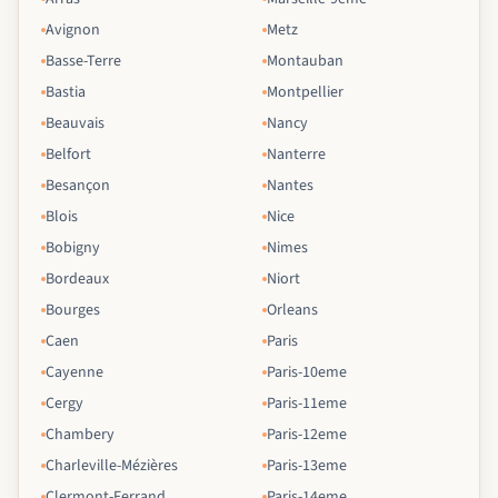
Avignon
Metz
Basse-Terre
Montauban
Bastia
Montpellier
Beauvais
Nancy
Belfort
Nanterre
Besançon
Nantes
Blois
Nice
Bobigny
Nimes
Bordeaux
Niort
Bourges
Orleans
Caen
Paris
Cayenne
Paris-10eme
Cergy
Paris-11eme
Chambery
Paris-12eme
Charleville-Mézières
Paris-13eme
Clermont-Ferrand
Paris-14eme