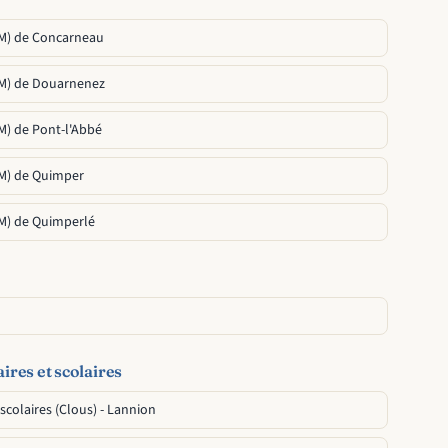
AM) de Concarneau
AM) de Douarnenez
M) de Pont-l'Abbé
AM) de Quimper
AM) de Quimperlé
ires et scolaires
scolaires (Clous) - Lannion