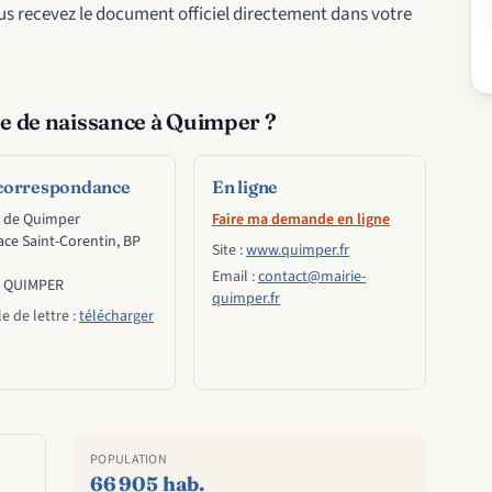
us recevez le document officiel directement dans votre
 de naissance à Quimper ?
correspondance
En ligne
e de Quimper
Faire ma demande en ligne
ace Saint-Corentin, BP
Site :
www.quimper.fr
Email :
contact@mairie-
0 QUIMPER
quimper.fr
e de lettre :
télécharger
POPULATION
66 905 hab.