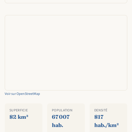
Voir sur OpenStreetMap
SUPERFICIE
POPULATION
DENSITÉ
82 km²
67 007
817
hab.
hab./km²