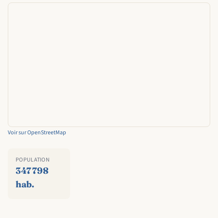
Voir sur OpenStreetMap
POPULATION
347 798
hab.